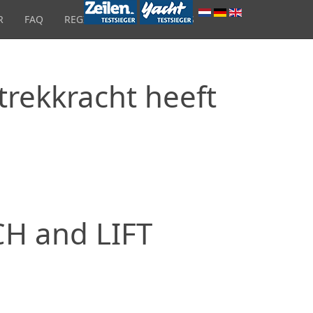
R
FAQ
REGISTRATIE
OVER ONS
trekkracht heeft
CH and LIFT