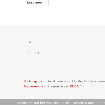
Lees meer...
GTC
Contact
Bootstrap
is a front-end framework of Twitter, Inc. Code licen
Font Awesome
font licensed under
SIL OFL 1.1
.
Cookies maken het voor ons makkelijker om u onze diens