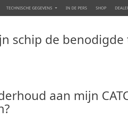
TECHNISCHE GEGEVENS
IN DE PERS
SHOP
DEALE
jn schip de benodigde 
onderhoud aan mijn CAT
n?