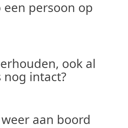
p een persoon op
erhouden, ook al
s nog intact?
g weer aan boord