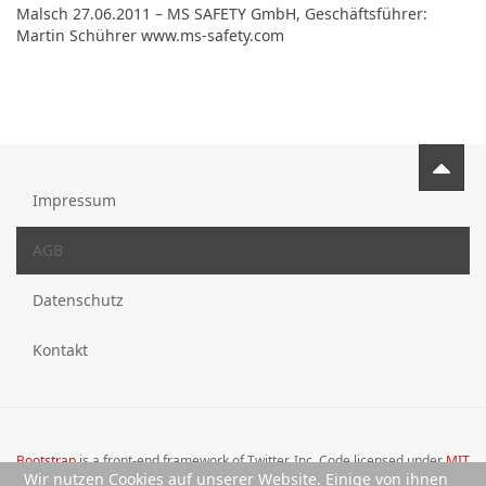
Malsch 27.06.2011 – MS SAFETY GmbH, Geschäftsführer:
Martin Schührer www.ms-safety.com
Impressum
AGB
Datenschutz
Kontakt
Bootstrap
is a front-end framework of Twitter, Inc. Code licensed under
MIT
Wir nutzen Cookies auf unserer Website. Einige von ihnen
License.