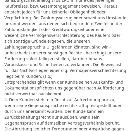
Bankbürgschaft analog §108 ZPO in Höhe des jeweiligen
Kaufpreises, bzw. Gesamtengagement beweisen. Hieraus
entsteht jedoch für uns keinerlei Obliegenheit oder
Verpflichtung. Bei Zahlungsverzug oder soweit uns Umstände
bekannt werden, aus denen sich begründete Zweifel an der
Zahlungsfähigkeit oder Kreditwürdigkeit oder eine
wesentliche Vermögensverschlechterung des Käufers oder
sich sonstige Gründe ergeben, die unseren
Zahlungsanspruch u.U. gefährden könnten, sind wir –
unbeschadet unserer sonstigen Rechte - berechtigt unsere
Forderung sofort fällig zu stellen, darüber hinaus
Vorauskasse und Sicherheiten zu verlangen. Die Beweislast
für das Nichtvorliegen einer o.g. Vermögensverschlechterung
liegt beim Kunden. (s.o.)
Entsprechendes gilt wenn der Kunde seinen Auskunfts- und
Dokumentationspflichten uns gegenüber nach Aufforderung
nicht verwertbar nachkommt.
4. Dem Kunden steht ein Recht zur Aufrechnung nur zu,
wenn seine Gegenansprüche rechtskräftig festgestellt oder
durch uns anerkannt wurden. Der Kunde kann ein
Zurückbehaltungsrecht nur ausüben, wenn sein
Gegenanspruch auf demselben Vertragsverhältnis beruht.
Die Abtretung jeglicher Forderungen oder Ansprüche gegen