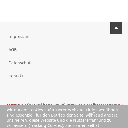
Impressum
AGB
Datenschutz
Kontakt
Bootstrap
is a front-end framework of Twitter, Inc. Code licensed under
MIT
Wir nutzen Cookies auf unserer Website. Einige von ihnen
License.
sind essenziell für den Betrieb der Seite, während andere
Font Awesome
font licensed under
SIL OFL 1.1
.
uns helfen, diese Website und die Nutzererfahrung zu
verbessern (Tracking Cookies). Sie können selbst